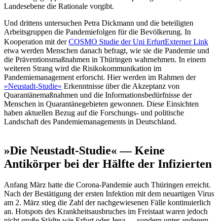
Landesebene die Rationale vorgibt.
Und drittens untersuchen Petra Dickmann und die beteiligten
Arbeitsgruppen die Pandemiefolgen für die Bevölkerung. In
Kooperation mit der
COSMO Studie der Uni Erfurt
Externer Link
etwa werden Menschen danach befragt, wie sie die Pandemie und
die Präventionsmaßnahmen in Thüringen wahrnehmen. In einem
weiteren Strang wird die Risikokommunikation im
Pandemiemanagement erforscht. Hier werden im Rahmen der
»Neustadt-Studie«
Erkenntnisse über die Akzeptanz von
Quarantänemaßnahmen und die Informationsbedürfnisse der
Menschen in Quarantänegebieten gewonnen. Diese Einsichten
haben aktuellen Bezug auf die Forschungs- und politische
Landschaft des Pandemiemanagements in Deutschland.
»Die Neustadt-Studie« — Keine
Antikörper bei der Hälfte der Infizierten
Anfang März hatte die Corona-Pandemie auch Thüringen erreicht.
Nach der Bestätigung der ersten Infektion mit dem neuartigen Virus
am 2. März stieg die Zahl der nachgewiesenen Fälle kontinuierlich
an. Hotspots des Krankheitsausbruches im Freistaat waren jedoch
nicht große Städte wie Erfurt oder Jena — sondern unter anderem