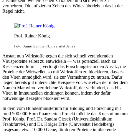
anschließend weitere Zellen zu kapern und sich weiter zu
vermehren. Die infizierten Zellen des Wirtes überleben das in der
Regel nicht.
Prof. Rainer König
Foto: Anne Günther (Universität Jena)
Anstatt nun Wirkstoffe gegen die sich schnell verändernden
Virusproteine selbst zu entwickeln — was potenziell rasch zu
Resistenzen führt —, verfolgt das Forschungsteam den Ansatz, die
Proteine der Wirtszellen so mit Wirkstoffen zu blockieren, dass es
den Viren unmöglich wird, sie zur Vermehrung zu nutzen. Dafür
liegen bereits gut untersuchte Beispiele vor, wie etwa der unter dem
Namen Maraviroc vertriebene Wirkstoff, der verhindert, das HI-
Viren in Immunzellen eindringen können, indem der dafür
notwendige Rezeptor blockiert wird.
In dem vom Bundesministerium für Bildung und Forschung mit
rund 500.000 Euro finanzierten Projekt möchte das Konsortium um
Prof. König, Prof. Dr. Sandra Ciesek (Universitätsklinikum
Frankfurt/M.) und Dr. Holger Erfle (Universität Heidelberg)
insgesamt etwa 10.000 Gene, für deren Proteine inhibierende