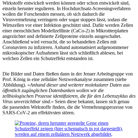
Wirkstoffe entwickelt werden können oder schon entwickelt sind,
einzeln herunter regulieren. In Hochdurchsatz-Screeningverfahren
wollen die Forschenden messen, ob sich dadurch die
Virusvermehrung verringern oder sogar stoppen lässt, sodass die
Wirtszellen vor einer Infektion geschützt sind. Dafür werden Zellen
einer menschlichen Modellzelllinie (CaCo-2) in Mikrotiterplatten
angezüchtet und definierte Zellproteine einzeln ausgeschaltet.
Anschließend wird versucht, die so behandelten Zellen mit
Coronaviren zu infizieren. Anhand automatisiert aufgenommener
mikroskopischer Aufnahmen lässt sich schließlich ablesen, bei
welchen Zellen ein Schutzeffekt entstanden ist.
Die Bilder und Daten fließen dann in der Jenaer Arbeitsgruppe von
Prof. König in eine zelluläre Netzwerkanalyse zusammen (siehe
Abbildung). »
Anhand dieser und weiterer molekularer Daten aus
öffentlich zugänglichen Datenbanken wollen wir die
zellbiologischen Prozesse identifizieren, die für den Lebenszyklus des
Virus unverzichtbar sind
.« Seien diese bekannt, lassen sich genau
die passenden Wirkstoffe finden, die die Vermehrungsprozesse von
SARS-CoV-2 am effektivsten stören.