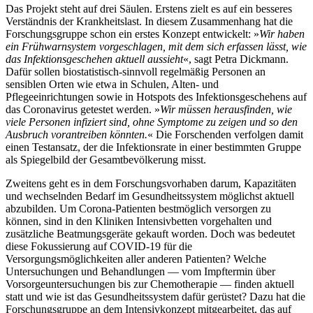
Das Projekt steht auf drei Säulen. Erstens zielt es auf ein besseres
Verständnis der Krankheitslast. In diesem Zusammenhang hat die
Forschungsgruppe schon ein erstes Konzept entwickelt: »
Wir haben
ein Frühwarnsystem vorgeschlagen, mit dem sich erfassen lässt, wie
das Infektionsgeschehen aktuell aussieht
«, sagt Petra Dickmann.
Dafür sollen biostatistisch-sinnvoll regelmäßig Personen an
sensiblen Orten wie etwa in Schulen, Alten- und
Pflegeeinrichtungen sowie in Hotspots des Infektionsgeschehens auf
das Coronavirus getestet werden. »
Wir müssen herausfinden, wie
viele Personen infiziert sind, ohne Symptome zu zeigen und so den
Ausbruch vorantreiben könnten.
« Die Forschenden verfolgen damit
einen Testansatz, der die Infektionsrate in einer bestimmten Gruppe
als Spiegelbild der Gesamtbevölkerung misst.
Zweitens geht es in dem Forschungsvorhaben darum, Kapazitäten
und wechselnden Bedarf im Gesundheitssystem möglichst aktuell
abzubilden. Um Corona-Patienten bestmöglich versorgen zu
können, sind in den Kliniken Intensivbetten vorgehalten und
zusätzliche Beatmungsgeräte gekauft worden. Doch was bedeutet
diese Fokussierung auf COVID-19 für die
Versorgungsmöglichkeiten aller anderen Patienten? Welche
Untersuchungen und Behandlungen — vom Impftermin über
Vorsorgeuntersuchungen bis zur Chemotherapie — finden aktuell
statt und wie ist das Gesundheitssystem dafür gerüstet? Dazu hat die
Forschungsgruppe an dem Intensivkonzept mitgearbeitet, das auf