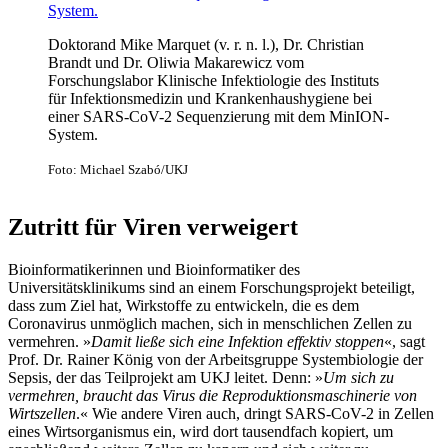
Doktorand Mike Marquet (v. r. n. l.), Dr. Christian
Brandt und Dr. Oliwia Makarewicz vom
Forschungslabor Klinische Infektiologie des Instituts
für Infektionsmedizin und Krankenhaushygiene bei
einer SARS-CoV-2 Sequenzierung mit dem MinION-
System.
Foto: Michael Szabó/UKJ
Zutritt für Viren verweigert
Bioinformatikerinnen und Bioinformatiker des
Universitätsklinikums sind an einem Forschungsprojekt beteiligt,
dass zum Ziel hat, Wirkstoffe zu entwickeln, die es dem
Coronavirus unmöglich machen, sich in menschlichen Zellen zu
vermehren. »
Damit ließe sich eine Infektion effektiv stoppen
«, sagt
Prof. Dr. Rainer König von der Arbeitsgruppe Systembiologie der
Sepsis, der das Teilprojekt am UKJ leitet. Denn: »
Um sich zu
vermehren, braucht das Virus die Reproduktionsmaschinerie von
Wirtszellen
.« Wie andere Viren auch, dringt SARS-CoV-2 in Zellen
eines Wirtsorganismus ein, wird dort tausendfach kopiert, um