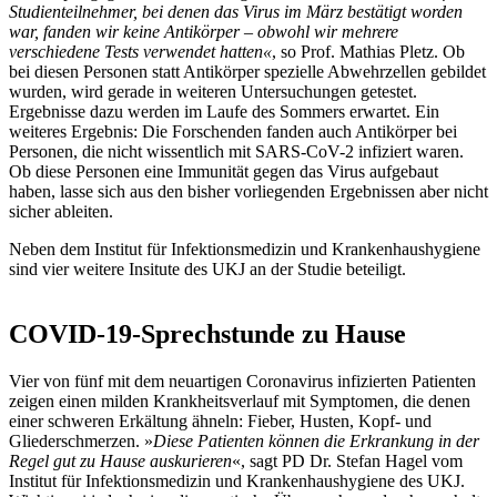
Studienteilnehmer, bei denen das Virus im März bestätigt worden
war, fanden wir keine Antikörper – obwohl wir mehrere
verschiedene Tests verwendet hatten«
, so Prof. Mathias Pletz. Ob
bei diesen Personen statt Antikörper spezielle Abwehrzellen gebildet
wurden, wird gerade in weiteren Untersuchungen getestet.
Ergebnisse dazu werden im Laufe des Sommers erwartet. Ein
weiteres Ergebnis: Die Forschenden fanden auch Antikörper bei
Personen, die nicht wissentlich mit SARS-CoV-2 infiziert waren.
Ob diese Personen eine Immunität gegen das Virus aufgebaut
haben, lasse sich aus den bisher vorliegenden Ergebnissen aber nicht
sicher ableiten.
Neben dem Institut für Infektionsmedizin und Krankenhaushygiene
sind vier weitere Insitute des UKJ an der Studie beteiligt.
COVID-19-Sprechstunde zu Hause
Vier von fünf mit dem neuartigen Coronavirus infizierten Patienten
zeigen einen milden Krankheitsverlauf mit Symptomen, die denen
einer schweren Erkältung ähneln: Fieber, Husten, Kopf- und
Gliederschmerzen. »
Diese Patienten können die Erkrankung in der
Regel gut zu Hause auskurieren
«, sagt PD Dr. Stefan Hagel vom
Institut für Infektionsmedizin und Krankenhaushygiene des UKJ.