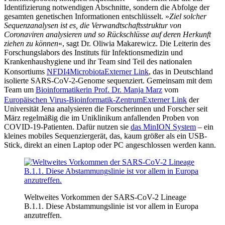
Identifizierung notwendigen Abschnitte, sondern die Abfolge der
gesamten genetischen Informationen entschlüsselt. »
Ziel solcher
Sequenzanalysen ist es, die Verwandtschaftsstruktur von
Coronaviren analysieren und so Rückschlüsse auf deren Herkunft
ziehen zu können
«, sagt Dr. Oliwia Makarewicz. Die Leiterin des
Forschungslabors des Instituts für Infektionsmedizin und
Krankenhaushygiene und ihr Team sind Teil des nationalen
Konsortiums
NFDI4Microbiota
Externer Link
, das in Deutschland
isolierte SARS-CoV-2-Genome sequenziert. Gemeinsam mit dem
Team um
Bioinformatikerin Prof. Dr. Manja Marz
vom
Europäischen Virus-Bioinformatik-Zentrum
Externer Link
der
Universität Jena analysieren die Forscherinnen und Forscher seit
März regelmäßig die im Uniklinikum anfallenden Proben von
COVID-19-Patienten. Dafür nutzen sie
das MinION System
– ein
kleines mobiles Sequenziergerät, das, kaum größer als ein USB-
Stick, direkt an einen Laptop oder PC angeschlossen werden kann.
Weltweites Vorkommen der SARS-CoV-2 Lineage
B.1.1. Diese Abstammungslinie ist vor allem in Europa
anzutreffen.