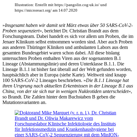
Illustration: Erstellt mit https://pangolin.cog-uk.io/ und
https://microreact.org/ am 14.07.2020
»
Insgesamt haben wir damit seit März etwas über 50 SARS-CoV-2-
Proben sequenziert
«, berichtet Dr. Christian Brandt aus dem
Forschungsteam. Dabei handelt es sich vor allem um Proben, die im
Jenaer Klinikum selbst entnommen worden sind. Aber auch Proben
aus anderen Thüringer Kliniken und ambulanten Labors aus dem
gesamten Bundesgebiet waren schon dabei. All diese bislang
untersuchten Proben enthalten Viren aus der sogenannten B.1
Lineage (Abstammungslinie) und deren Unterklasse B.1.1. Die
Lineage B.1.1 ist bisher fast überall auf der Welt gefunden worden,
hauptsächlich aber in Europa (siehe Karte). Weltweit sind knapp
100 SARS-CoV-2 Lineages beschrieben. »
Die B.1.1 Lineage hat
ihren Ursprung nach aktuellen Erkentnissen in der Lineage B.1 aus
China, von der sie sich nur in wenigen Nukleotiden unterscheidet
«,
so Brandt. Die Zahlen hinter dem Buchstaben B geben die
Mutationsvarianten an.