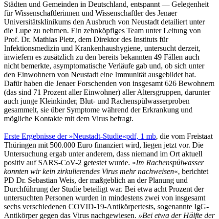
Städten und Gemeinden in Deutschland, entspannt — Gelegenheit
für Wissenschaftlerinnen und Wissenschaftler des Jenaer
Universitätsklinikums den Ausbruch von Neustadt detailiert unter
die Lupe zu nehmen. Ein zehnköpfiges Team unter Leitung von
Prof. Dr. Mathias Pletz, dem Direktor des Instituts für
Infektionsmedizin und Krankenhaushygiene, untersucht derzeit,
inwiefern es zusätzlich zu den bereits bekannten 49 Fällen auch
nicht bemerkte, asymptomatische Verläufe gab und, ob sich unter
den Einwohnern von Neustadt eine Immunität ausgebildet hat.
Dafür haben die Jenaer Forschenden von insgesamt 626 Bewohnern
(das sind 71 Prozent aller Einwohner) aller Altersgruppen, darunter
auch junge Kleinkinder, Blut- und Rachenspülwasserproben
gesammelt, sie über Symptome während der Erkrankung und
mögliche Kontakte mit dem Virus befragt.
Erste Ergebnisse der »Neustadt-Studie«
pdf, 1 mb
, die vom Freistaat
Thüringen mit 500.000 Euro finanziert wird, liegen jetzt vor. Die
Untersuchung ergab unter anderem, dass niemand im Ort aktuell
positiv auf SARS-CoV-2 getestet wurde. »
Im Rachenspülwasser
konnten wir kein zirkulierendes Virus mehr nachweisen
«, berichtet
PD Dr. Sebastian Weis, der maßgeblich an der Planung und
Durchführung der Studie beteiligt war. Bei etwa acht Prozent der
untersuchten Personen wurden in mindestens zwei von insgesamt
sechs verschiedenen COVID-19-Antikörpertests, sogenannte IgG-
Antikörper gegen das Virus nachgewiesen.
»Bei etwa der Hälfte der