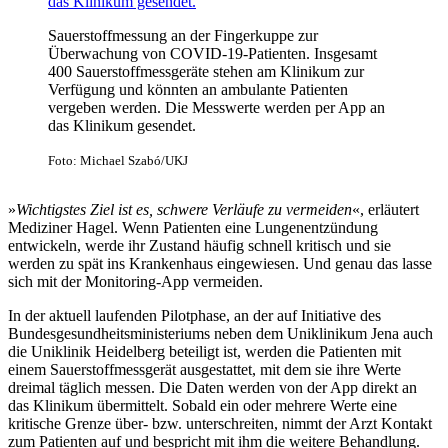
Sauerstoffmessung an der Fingerkuppe zur
Überwachung von COVID-19-Patienten. Insgesamt
400 Sauerstoffmessgeräte stehen am Klinikum zur
Verfügung und könnten an ambulante Patienten
vergeben werden. Die Messwerte werden per App an
das Klinikum gesendet.
Foto: Michael Szabó/UKJ
»
Wichtigstes Ziel ist es, schwere Verläufe zu vermeiden
«, erläutert
Mediziner Hagel. Wenn Patienten eine Lungenentzündung
entwickeln, werde ihr Zustand häufig schnell kritisch und sie
werden zu spät ins Krankenhaus eingewiesen. Und genau das lasse
sich mit der Monitoring-App vermeiden.
In der aktuell laufenden Pilotphase, an der auf Initiative des
Bundesgesundheitsministeriums neben dem Uniklinikum Jena auch
die Uniklinik Heidelberg beteiligt ist, werden die Patienten mit
einem Sauerstoffmessgerät ausgestattet, mit dem sie ihre Werte
dreimal täglich messen. Die Daten werden von der App direkt an
das Klinikum übermittelt. Sobald ein oder mehrere Werte eine
kritische Grenze über- bzw. unterschreiten, nimmt der Arzt Kontakt
zum Patienten auf und bespricht mit ihm die weitere Behandlung.