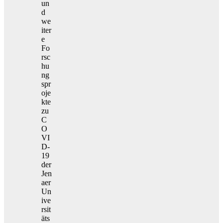
un
d
we
iter
e
Fo
rsc
hu
ng
spr
oje
kte
zu
C
O
VI
D-
19
der
Jen
aer
Un
ive
rsit
äts