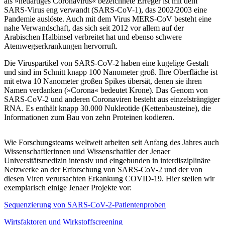
als »neuartiges Coronavirus« bezeichnete Erreger ist mit dem
SARS-Virus eng verwandt (SARS-CoV-1), das 2002/2003 eine
Pandemie auslöste. Auch mit dem Virus MERS-CoV besteht eine
nahe Verwandschaft, das sich seit 2012 vor allem auf der
Arabischen Halbinsel verbreitet hat und ebenso schwere
Atemwegserkrankungen hervorruft.
Die Viruspartikel von SARS-CoV-2 haben eine kugelige Gestalt
und sind im Schnitt knapp 100 Nanometer groß. Ihre Oberfläche ist
mit etwa 10 Nanometer großen Spikes übersät, denen sie ihren
Namen verdanken (»Corona« bedeutet Krone). Das Genom von
SARS-CoV-2 und anderen Coronaviren besteht aus einzelsträngiger
RNA. Es enthält knapp 30.000 Nukleotide (Kettenbausteine), die
Informationen zum Bau von zehn Proteinen kodieren.
Wie Forschungsteams weltweit arbeiten seit Anfang des Jahres auch
Wissenschaftlerinnen und Wissenschaftler der Jenaer
Universitätsmedizin intensiv und eingebunden in interdisziplinäre
Netzwerke an der Erforschung von SARS-CoV-2 und der von
diesen Viren verursachten Erkankung COVID-19. Hier stellen wir
exemplarisch einige Jenaer Projekte vor:
Sequenzierung von SARS-CoV-2-Patientenproben
Wirtsfaktoren und Wirkstoffscreening