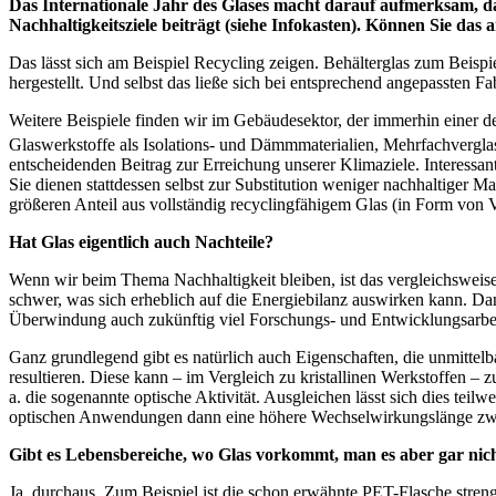
Das Internationale Jahr des Glases macht darauf aufmerksam, d
Nachhaltigkeitsziele beiträgt (siehe Infokasten). Können Sie das 
Das lässt sich am Beispiel Recycling zeigen. Behälterglas zum Beispi
hergestellt. Und selbst das ließe sich bei entsprechend angepassten Fa
Weitere Beispiele finden wir im Gebäudesektor, der immerhin einer 
Glaswerkstoffe als Isolations- und Dämmmaterialien, Mehrfachvergl
entscheidenden Beitrag zur Erreichung unserer Klimaziele. Interessant
Sie dienen stattdessen selbst zur Substitution weniger nachhaltiger 
größeren Anteil aus vollständig recyclingfähigem Glas (in Form vo
Hat Glas eigentlich auch Nachteile?
Wenn wir beim Thema Nachhaltigkeit bleiben, ist das vergleichsweise
schwer, was sich erheblich auf die Energiebilanz auswirken kann. Dan
Überwindung auch zukünftig viel Forschungs- und Entwicklungsarbei
Ganz grundlegend gibt es natürlich auch Eigenschaften, die unmittelb
resultieren. Diese kann – im Vergleich zu kristallinen Werkstoffen – z
a. die sogenannte optische Aktivität. Ausgleichen lässt sich dies teilw
optischen Anwendungen dann eine höhere Wechselwirkungslänge zwi
Gibt es Lebensbereiche, wo Glas vorkommt, man es aber gar nich
Ja, durchaus. Zum Beispiel ist die schon erwähnte PET-Flasche stren