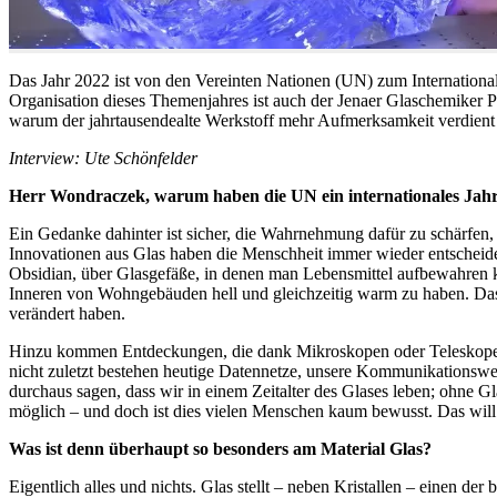
Das Jahr 2022 ist von den Vereinten Nationen (UN) zum Internationa
Organisation dieses Themenjahres ist auch der Jenaer Glaschemiker Pro
warum der jahrtausendealte Werkstoff mehr Aufmerksamkeit verdient 
Interview: Ute Schönfelder
Herr Wondraczek, warum haben die UN ein internationales Jahr
Ein Gedanke dahinter ist sicher, die Wahrnehmung dafür zu schärfen, 
Innovationen aus Glas haben die Menschheit immer wieder entscheid
Obsidian, über Glasgefäße, in denen man Lebensmittel aufbewahren ko
Inneren von Wohngebäuden hell und gleichzeitig warm zu haben. Da
verändert haben.
Hinzu kommen Entdeckungen, die dank Mikroskopen oder Teleskope
nicht zuletzt bestehen heutige Datennetze, unsere Kommunikationswege
durchaus sagen, dass wir in einem Zeitalter des Glases leben; ohne Gl
möglich – und doch ist dies vielen Menschen kaum bewusst. Das wil
Was ist denn überhaupt so besonders am Material Glas?
Eigentlich alles und nichts. Glas stellt – neben Kristallen – einen de