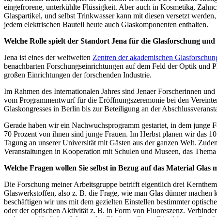
eingefrorene, unterkühlte Flüssigkeit. Aber auch in Kosmetika, Zahnc
Glaspartikel, und selbst Trinkwasser kann mit diesen versetzt werden
jedem elektrischen Bauteil heute auch Glaskomponenten enthalten.
Welche Rolle spielt der Standort Jena für die Glasforschung und 
Jena ist eines der weltweiten
Zentren der akademischen Glasforschun
benachbarten Forschungseinrichtungen auf dem Feld der Optik und P
großen Einrichtungen der forschenden Industrie.
Im Rahmen des Internationalen Jahres sind Jenaer Forscherinnen und 
vom Programmentwurf für die Eröffnungszeremonie bei den Vereinten
Glaskongresses in Berlin bis zur Beteiligung an der Abschlussveranst
Gerade haben wir ein Nachwuchsprogramm gestartet, in dem junge F
70 Prozent von ihnen sind junge Frauen. Im Herbst planen wir das 10
Tagung an unserer Universität mit Gästen aus der ganzen Welt. Zude
Veranstaltungen in Kooperation mit Schulen und Museen, das Thema Gl
Welche Fragen wollen Sie selbst in Bezug auf das Material Glas m
Die Forschung meiner Arbeitsgruppe betrifft eigentlich drei Kernthe
Glaswerkstoffen, also z. B. die Frage, wie man Glas dünner machen 
beschäftigen wir uns mit dem gezielten Einstellen bestimmter optisc
oder der optischen Aktivität z. B. in Form von Fluoreszenz. Verbinden