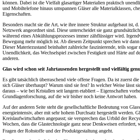
können. Dabei ist die Vielfalt glasartiger Materialien praktisch unen
und Mobiltelefone hinaus umspannen Gläser alle Materialklassen, c
Eigenschaften.
Besonders macht sie die Art, wie ihre innere Struktur aufgebaut ist, 
Netzwerk angeordnet sind. Diese unterscheidet sie ganz grundsätzlich v
während eines Abkühlungsprozesses immer zähflüssiger wird. Irgend
Bewegung mehr möglich ist. Ab diesem Zeitpunkt sprechen wir dann vo
Dieser Materiezustand beinhaltet zahlreiche faszinierende, teils so
Unendlichkeit, das Wechselspiel zwischen Festigkeit und Härte auf de
anderen.
Glas wird schon seit Jahrtausenden hergestellt und vielfältig ge
Es gibt tatsächlich überraschend viele offene Fragen. Da ist zuerst 
sich Gläser überhaupt? Warum sind sie fest? In welcher Weise lässt 
daraus – wie bei Kristallen seit langem etabliert – Eigenschaften vo
Grundlagenforschung, auf die wir bisher noch keine Antwort haben.
Auf der anderen Seite steht die gesellschaftliche Bedeutung von Glas
energieintensiv, aber mit sehr hohem Durchsatz hergestellt werden. Gl
Kreislaufwirtschaften angepasst; sie versprechen das Urbild der Recycli
Wochen, dass die Glastechnologie ganz neue Denkweisen erfordert, 
Fragen der Rohstoffe und der Produktgestaltung angeht.