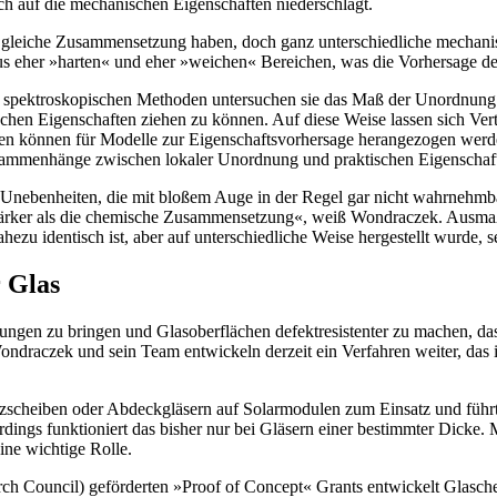
ch auf die mechanischen Eigenschaften niederschlägt.
kt gleiche Zusammensetzung haben, doch ganz unterschiedliche mechani
 aus eher »harten« und eher »weichen« Bereichen, was die Vorhersage d
t spektroskopischen Methoden untersuchen sie das Maß der Unordnung
hen Eigenschaften ziehen zu können. Auf diese Weise lassen sich Verte
en können für Modelle zur Eigenschaftsvorhersage herangezogen werden
usammenhänge zwischen lokaler Unordnung und praktischen Eigenschafte
nebenheiten, die mit bloßem Auge in der Regel gar nicht wahrnehmbar 
ärker als die chemische Zusammensetzung«, weiß Wondraczek. Ausmaß u
hezu identisch ist, aber auf unterschiedliche Weise hergestellt wurde,
r Glas
ngen zu bringen und Glasoberflächen defektresistenter zu machen, da
ndraczek und sein Team entwickeln derzeit ein Verfahren weiter, das in 
scheiben oder Abdeckgläsern auf Solarmodulen zum Einsatz und führt
llerdings funktioniert das bisher nur bei Gläsern einer bestimmter Dicke
ine wichtige Rolle.
 Council) geförderten »Proof of Concept« Grants entwickelt Glasche