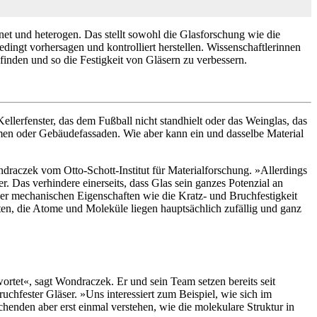
dnet und heterogen. Das stellt sowohl die Glasforschung wie die
ingt vorhersagen und kontrolliert herstellen. Wissenschaftlerinnen
finden und so die Festigkeit von Gläsern zu verbessern.
ellerfenster, das dem Fußball nicht standhielt oder das Weinglas, das
en oder Gebäudefassaden. Wie aber kann ein und dasselbe Material
ndraczek vom Otto-Schott-Institut für Materialforschung. »Allerdings
r. Das verhindere einerseits, dass Glas sein ganzes Potenzial an
der mechanischen Eigenschaften wie die Kratz- und Bruchfestigkeit
lten, die Atome und Moleküle liegen hauptsächlich zufällig und ganz
rtet«, sagt Wondraczek. Er und sein Team setzen bereits seit
hfester Gläser. »Uns interessiert zum Beispiel, wie sich im
chenden aber erst einmal verstehen, wie die molekulare Struktur in