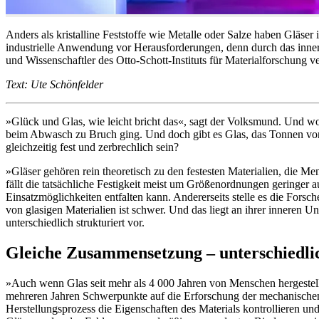
Anders als kristalline Feststoffe wie Metalle oder Salze haben Gläser
industrielle Anwendung vor Herausforderungen, denn durch das innere
und Wissenschaftler des Otto-Schott-Instituts für Materialforschung 
Text: Ute Schönfelder
»Glück und Glas, wie leicht bricht das«, sagt der Volksmund. Und wohl
beim Abwasch zu Bruch ging. Und doch gibt es Glas, das Tonnen von
gleichzeitig fest und zerbrechlich sein?
»Gläser gehören rein theoretisch zu den festesten Materialien, die M
fällt die tatsächliche Festigkeit meist um Größenordnungen geringer au
Einsatzmöglichkeiten entfalten kann. Andererseits stelle es die For
von glasigen Materialien ist schwer. Und das liegt an ihrer inneren 
unterschiedlich strukturiert vor.
Gleiche Zusammensetzung – unterschiedli
»Auch wenn Glas seit mehr als 4 000 Jahren von Menschen hergestellt
mehreren Jahren Schwerpunkte auf die Erforschung der mechanischen E
Herstellungsprozess die Eigenschaften des Materials kontrollieren un