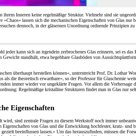
 in ihrem Inneren keine regelmäßige Struktur. Vielmehr sind sie ungeor
 »Chaos« lassen sich die mechanischen Eigenschaften von Glas nur bed
versuchen dennoch, in der gläsernen Unordnung ordnende Prinzipien zu 
 jeder kann sich an irgendein zerbrochenes Glas erinnern, sei es das K
 Gewicht standhält, etwa begehbare Glasböden von Aussichtsplattform
enschen überhaupt herstellen können«, unterstreicht Prof. Dr. Lothar Wo
s als die theoretisch erwartbare«, so der Professor für Glaschemie weite
schenden immer wieder vor ungeklärte Fragen. Vor allem die Vorhersage 
Unordnung: Regelmäßige kristalline Strukturen findet man in Glas nur se
che Eigenschaften
 wird, sind zentrale Fragen zu diesem Werkstoff noch immer unbeantwo
igenschaften von Glas und die Entwicklung hochfester, kratz- und bruc
d gezielt beeinflussen lassen.« Um das herauszufinden, müssen die Fors