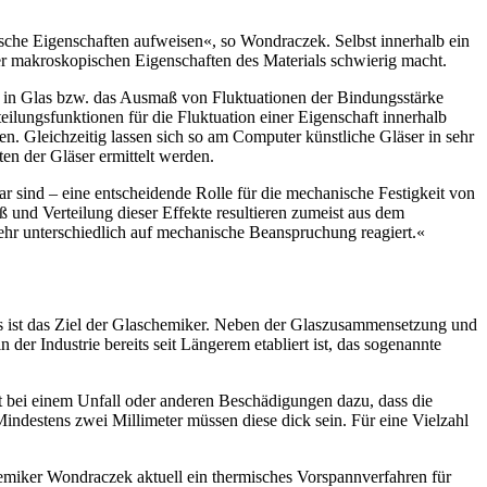
sche Eigenschaften aufweisen«, so Wondraczek. Selbst innerhalb ein
er makroskopischen Eigenschaften des Materials schwierig macht.
 in Glas bzw. das Ausmaß von Fluktuationen der Bindungsstärke
ilungsfunktionen für die Fluktuation einer Eigenschaft innerhalb
. Gleichzeitig lassen sich so am Computer künstliche Gläser in sehr
n der Gläser ermittelt werden.
sind – eine entscheidende Rolle für die mechanische Festigkeit von
nd Verteilung dieser Effekte resultieren zumeist aus dem
 sehr unterschiedlich auf mechanische Beanspruchung reagiert.«
s ist das Ziel der Glaschemiker. Neben der Glaszusammensetzung und
der Industrie bereits seit Längerem etabliert ist, das sogenannte
 bei einem Unfall oder anderen Beschädigungen dazu, dass die
. Mindestens zwei Millimeter müssen diese dick sein. Für eine Vielzahl
miker Wondraczek aktuell ein thermisches Vorspannverfahren für