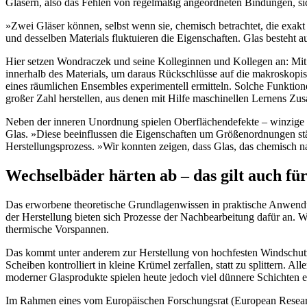
Gläsern, also das Fehlen von regelmäßig angeordneten Bindungen, si
»Zwei Gläser können, selbst wenn sie, chemisch betrachtet, die exa
und desselben Materials fluktuieren die Eigenschaften. Glas besteht
Hier setzen Wondraczek und seine Kolleginnen und Kollegen an: Mi
innerhalb des Materials, um daraus Rückschlüsse auf die makroskopisc
eines räumlichen Ensembles experimentell ermitteln. Solche Funktion
großer Zahl herstellen, aus denen mit Hilfe maschinellen Lernens Z
Neben der inneren Unordnung spielen Oberflächendefekte – winzige U
Glas. »Diese beeinflussen die Eigenschaften um Größenordnungen st
Herstellungsprozess. »Wir konnten zeigen, dass Glas, das chemisch na
Wechselbäder härten ab – das gilt auch fü
Das erworbene theoretische Grundlagenwissen in praktische Anwendu
der Herstellung bieten sich Prozesse der Nachbearbeitung dafür an. Wo
thermische Vorspannen.
Das kommt unter anderem zur Herstellung von hochfesten Windschutz
Scheiben kontrolliert in kleine Krümel zerfallen, statt zu splittern. A
moderner Glasprodukte spielen heute jedoch viel dünnere Schichten e
Im Rahmen eines vom Europäischen Forschungsrat (European Research