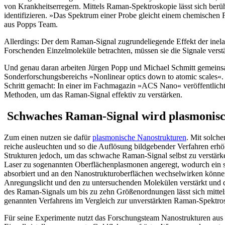
von Krankheitserregern. Mittels Raman-Spektroskopie lässt sich be­rü
identifizieren. »Das Spektrum einer Probe gleicht einem chemischen F
aus Popps Team.
Allerdings: Der dem Raman-Signal zu­grundeliegende Effekt der inelas
Forschenden Einzelmo­leküle betrachten, müssen sie die Signa­le vers
Und genau daran arbeiten Jürgen Popp und Michael Schmitt gemei
Sonderforschungsbereichs »Nonlinear optics down to atomic sca­les«
Schritt ge­macht: In einer im Fachmagazin »ACS Nano« veröffentlicht
Methoden, um das Raman-Signal effek­tiv zu verstärken.
­ Schwaches Raman-Signal wird plasmonisc
Zum einen nutzen sie dafür
plasmoni­sche Nanostrukturen
. Mit solch
reiche ausleuchten und so die Auflö­sung bildgebender Verfahren erh
Strukturen je­doch, um das schwache Raman-Signal selbst zu verstärk
Laser zu sogenannten Oberflächenplas­monen angeregt, wodurch ein st
absorbiert und an den Na­nostrukturoberflächen wechselwirken kön
Anregungslicht und den zu untersuchenden Molekülen verstärkt und d
des Raman-Signals um bis zu zehn Grö­ßenordnungen lässt sich mitte
genannten Verfahrens im Ver­gleich zur unverstärkten Raman-Spektros
Für seine Experimente nutzt das For­schungsteam Nanostrukturen aus