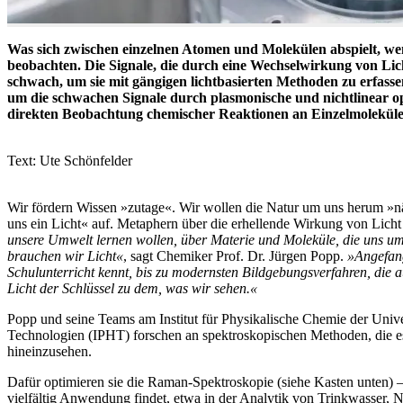
Was sich zwischen einzelnen Atomen und Molekülen abspielt, wenn 
beobachten. Die Signale, die durch eine Wechselwirkung von Li
schwach, um sie mit gängigen lichtbasierten Methoden zu erfasse
um die schwachen Signale durch plasmonische und nichtli­near opt
direkten Beobachtung chemischer Reaktionen an Einzelmoleküle
Text: Ute Schönfelder
Wir fördern Wissen »zutage«. Wir wol­len die Natur um uns herum »n
uns ein Licht« auf. Me­taphern über die erhellende Wirkung von Licht
un­sere Umwelt lernen wollen, über Mate­rie und Moleküle, die uns u
brauchen wir Licht«
, sagt Chemiker Prof. Dr. Jürgen Popp.
»An­gefan
Schulunterricht kennt, bis zu modernsten Bildgebungs­verfahren, die 
Licht der Schlüssel zu dem, was wir se­hen.«
Popp und seine Teams am Institut für Physikalische Chemie der Univer
Technologien (IPHT) forschen an spektroskopischen Methoden, die es
hineinzusehen.
Dafür optimieren sie die Raman-Spek­troskopie (siehe Kasten unten) – 
vielfältig Anwen­dung findet, etwa in der Analytik von Trinkwasser, 