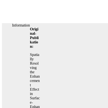
Information
Origi
nal-
Publi
katio
n:
Spatia
lly
Resol
ving
the
Enhan
cemen
t
Effect
in
Surfac
e-
Enhan