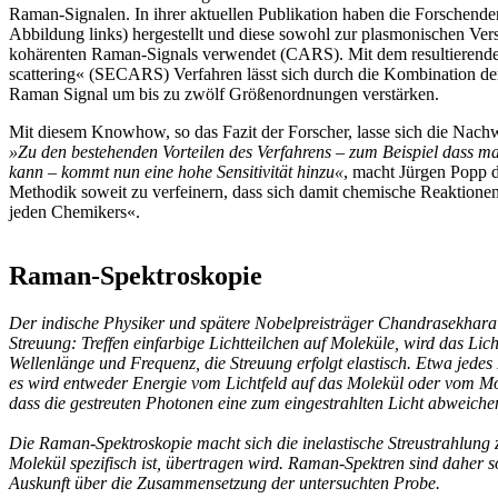
Raman-Signalen. In ihrer aktuellen Pu­blikation haben die Forschende
Abbildung links) her­gestellt und diese sowohl zur plasmoni­schen Ver
kohären­ten Raman-Signals verwendet (CARS). Mit dem resultierend
scattering« (SECARS) Verfah­ren lässt sich durch die Kombinatio
Raman Signal um bis zu zwölf Größenordnungen verstär­ken.
Mit diesem Knowhow, so das Fazit der Forscher, lasse sich die Nachw
»Zu den bestehenden Vorteilen des Verfahrens – zum Beispiel dass ma
kann – kommt nun eine hohe Sensitivität hin­zu«
, macht Jürgen Popp de
Methodik soweit zu verfeinern, dass sich damit chemische Reaktionen
jeden Chemi­kers«.
Raman-Spektroskopie
Der indische Physiker und spätere Nobelpreisträger Chandrasekhar
Streuung: Treffen einfarbige Lichtteilchen auf Moleküle, wird das Lich
Wellenlänge und Frequenz, die Streuung erfolgt elastisch. Etwa jedes 
es wird entweder Energie vom Lichtfeld auf das Molekül oder vom Mo­l
dass die gestreuten Photonen eine zum eingestrahlten Licht abweich
Die Raman-Spektroskopie macht sich die inelastische Streustrahlung 
Molekül spezifisch ist, übertragen wird. Raman-Spektren sind daher 
Auskunft über die Zu­sammensetzung der untersuchten Probe.