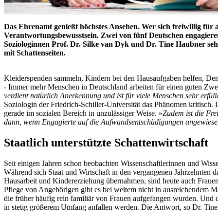
Das Ehrenamt genießt höchstes Ansehen. Wer sich freiwillig für 
Verantwortungsbewusstsein. Zwei von fünf Deutschen engagieren 
Soziologinnen Prof. Dr. Silke van Dyk und Dr. Tine Haubner seh
mit Schattenseiten.
Kleiderspenden sammeln, Kindern bei den Hausaufgaben helfen, Dem
- Immer mehr Menschen in Deutschland arbeiten für einen guten Zweck
verdient natürlich Anerkennung und ist für viele Menschen sehr erfül
Soziologin der Friedrich-Schiller-Universität das Phänomen kritisch. D
gerade im sozialen Bereich in unzulässiger Weise. »
Zudem ist die Frei
dann, wenn Engagierte auf die Aufwandsentschädigungen angewiese
Staatlich unterstützte Schattenwirtschaft
Seit einigen Jahren schon beobachten Wissenschaftlerinnen und Wiss
Während sich Staat und Wirtschaft in den vergangenen Jahrzehnten da
Hausarbeit und Kindererziehung übernahmen, sind heute auch Frauen 
Pflege von Angehörigen gibt es bei weitem nicht in ausreichendem Maß
die früher häufig rein familiär von Frauen aufgefangen wurden. Und 
in stetig größerem Umfang anfallen werden. Die Antwort, so Dr. Tine H