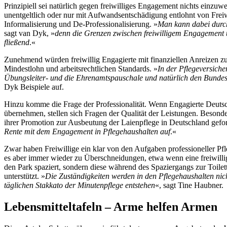
Prinzipiell sei natürlich gegen freiwilliges Engagement nichts einz
unentgeltlich oder nur mit Aufwandsentschädigung entlohnt von Freiw
Informalisierung und De-Professionalisierung. »
Man kann dabei durcha
sagt van Dyk, »
denn die Grenzen zwischen freiwilligem Engagement 
fließend
.«
Zunehmend würden freiwillig Engagierte mit finanziellen Anreizen zu T
Mindestlohn und arbeitsrechtlichen Standards. »
In der Pflegeversiche
Übungsleiter- und die Ehrenamtspauschale und natürlich den Bundes
Dyk Beispiele auf.
Hinzu komme die Frage der Professionalität. Wenn Engagierte Deutsc
übernehmen, stellen sich Fragen der Qualität der Leistungen. Besonders
ihrer Promotion zur Ausbeutung der Laienpflege in Deutschland gefor
Rente mit dem Engagement in Pflegehaushalten auf
.«
Zwar haben Freiwillige ein klar von den Aufgaben professioneller P
es aber immer wieder zu Überschneidungen, etwa wenn eine freiwillige
den Park spaziert, sondern diese während des Spaziergangs zur Toile
unterstützt. »
Die Zuständigkeiten werden in den Pflegehaushalten nicht
täglichen Stakkato der Minutenpflege entstehen
«, sagt Tine Haubner.
Lebensmitteltafeln – Arme helfen Armen