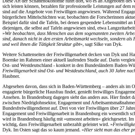
Diese Art der Schattenökonomie führt dort, wo es an Angeboten des Wo
sich leisten können, bezahlen für professionelle Leistungen auf dem r
sind auf die Angebote von Freiwilligen angewiesen. Während Engagem
bürgerlichen Mittelschichten war, beobachten die Forscherinnen akt
Beispiel dafür sind die Tafeln, bei denen gespendete Lebensmittel an 
diejenigen, die selbst auf Tafeln angewiesen sind, etwa Langzeitarbei
»
Wir beobachten, dass Menschen aus dem sogenannten zweiten Arbe
sind, danach nicht in den ersten Arbeitsmarkt wechseln, sondern als 
und weil ihnen die Tätigkeit Struktur gibt
«, sagt Silke van Dyk.
Weitere Schattenseiten der Freiwilligenarbeit decken van Dyk und 
Boemke im Rahmen einer aktuell laufenden Studie auf. Darin verglei
Ost- und Westdeutschland - konkret in den Bundesländern Baden-Wü
Freiwilligenarbeit sind Ost- und Westdeutschland, auch 30 Jahre na
Haubner.
Abgesehen davon, dass sich in Baden-Württemberg – anders als im Ost
engagierte bürgerliche Hausfrau findet, genießt freiwilliges Engage
Ansehen. In Brandenburg dagegen sieht das anders aus. Hier findet 
zwischen Niedriglohnsektor, Engagement und Arbeitsamtsmaßnahmen o
Bundesfreiwilligendienst auf. Drei von vier Freiwilligen über 27 Jahre
Engagement und Freiwilligenarbeit in Brandenburg ein wesentlich s
wird in Brandenburg häufig mit »umsonst arbeiten« gleichgesetzt. Im 
wichtig, dass Freiwilligenarbeit unbezahlt geleistet wird. »
Freiwilligk
Dyk. Im Osten sagt das so kaum jemand. »
Hier sieht man das eher pr