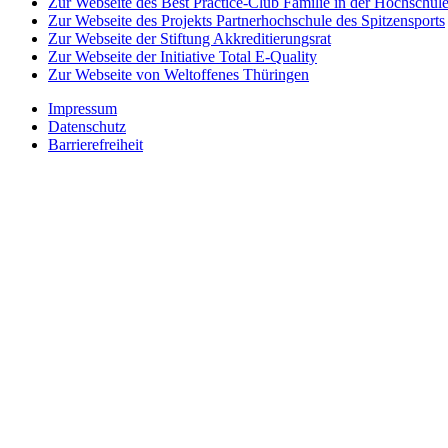
Zur Webseite des Best Practice-Club Familie in der Hochschul
Zur Webseite des Projekts Partnerhochschule des Spitzensports
Zur Webseite der Stiftung Akkreditierungsrat
Zur Webseite der Initiative Total E-Quality
Zur Webseite von Weltoffenes Thüringen
Impressum
Datenschutz
Barrierefreiheit