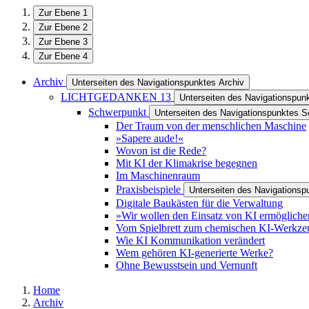
Zur Ebene 1
Zur Ebene 2
Zur Ebene 3
Zur Ebene 4
Archiv
Unterseiten des Navigationspunktes Archiv
LICHTGEDANKEN 13
Unterseiten des Navigationsp
Schwerpunkt
Unterseiten des Navigationspunktes 
Der Traum von der menschlichen Maschine
»Sapere aude!«
Wovon ist die Rede?
Mit KI der Klimakrise begegnen
Im Maschinenraum
Praxisbeispiele
Unterseiten des Navigationsp
Digitale Baukästen für die Verwaltung
»Wir wollen den Einsatz von KI ermöglich
Vom Spielbrett zum chemischen KI-Werkze
Wie KI Kommunikation verändert
Wem gehören KI-generierte Werke?
Ohne Bewusstsein und Vernunft
Home
Archiv